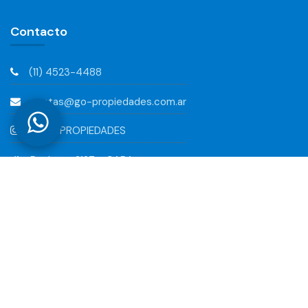
Contacto
(11) 4523-4488
ventas@go-propiedades.com.ar
@G.O.PROPIEDADES
Pacheco 2127 - CABA
Links
Ventas
Nosotros
Alquileres
Contacto